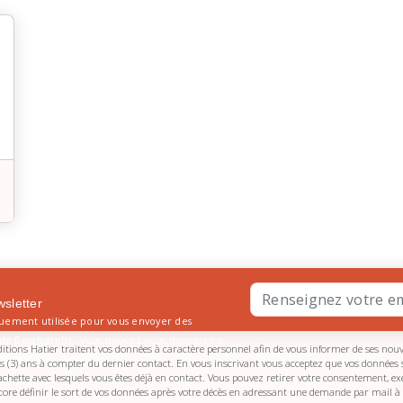
wsletter
quement utilisée pour vous envoyer des
s de Bescherelle. Vous pouvez vous désinscrire
itions Hatier traitent vos données à caractère personnel afin de vous informer de ses nouvea
formations,
cliquez ici
.
ois (3) ans à compter du dernier contact. En vous inscrivant vous acceptez que vos données 
te avec lesquels vous êtes déjà en contact. Vous pouvez retirer votre consentement, exerce
encore définir le sort de vos données après votre décès en adressant une demande par mail à