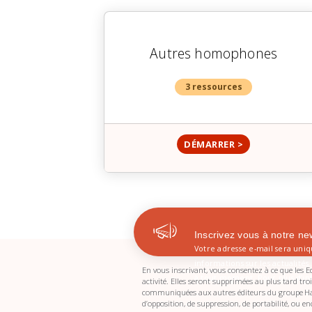
Autres homophones
3 ressources
DÉMARRER >
Inscrivez vous à notre ne
Votre adresse e-mail sera uni
informations sur les actualité
En vous inscrivant, vous consentez à ce que les Ed
à tout moment. Pour plus d’in
activité. Elles seront supprimées au plus tard tr
communiquées aux autres éditeurs du groupe Hachet
d’opposition, de suppression, de portabilité, ou 