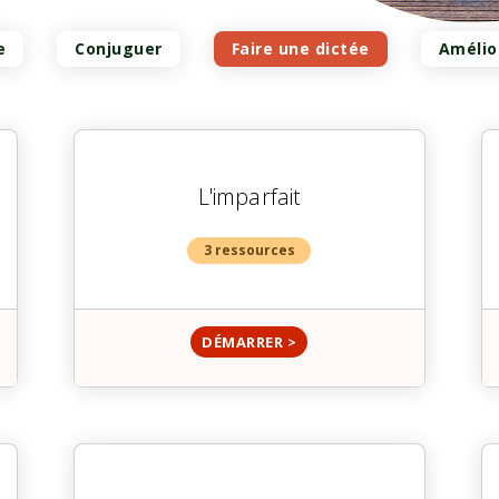
e
Conjuguer
Faire une dictée
Amélio
L'imparfait
3 ressources
DÉMARRER >