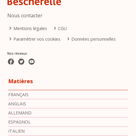
Sizilien zu meinen Groβeltern gefahren, wo ich auch
Italienisch gelernt
. Ich
Nous contacter
in zwei Kulturen groβ
Menu Pied de page
Mentions légales
CGU
geworden und
noch nie
Paramétrer vos cookies
Données personnelles
Probleme damit gehabt.
Nos réseaux
Facebook
Twitter
Youtube
Valider
Matières
FRANÇAIS
ANGLAIS
ALLEMAND
ESPAGNOL
ITALIEN