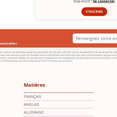
Déjà inscrit ?
Se connecter
onzert vom Bayrischen Rundfunk
S'INSCRIRE
newsletter
quement utilisée pour vous envoyer des
ier traitent vos données à caractère personnel afin de vous informer de ses nouveautés et de ses actualités liée
s de Bescherelle. Vous pouvez vous désinscrire
nscrivant vous acceptez que vos données soient complétées par celles que vous avez communiquées aux autres é
ercer vos droits d’accès, de rectification, d’opposition, de suppression, de portabilité, ou encore définir le
formations,
cliquez ici
.
us d’informations, veuillez consulter la
Charte données personnelles.
Matières
FRANÇAIS
ANGLAIS
ALLEMAND