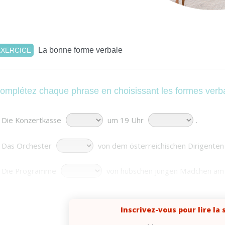
La bonne forme verbale
EXERCICE
omplétez chaque phrase en choisissant les formes verba
. Die Konzertkasse
um 19 Uhr
.
. Das Orchester
von dem österreichischen Dirigente
. Die Programme
von hübschen jungen Mädchen am
. Die Musiker
schon
und
Inscrivez-vous pour lire la 
. Wir
von einer netten Dame zu unserem Platz