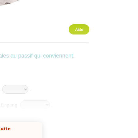
Aide
les au passif qui conviennent.
n
.
 Eingang
.
vom Dirigenten
.
suite
und sie sagte uns, dass das