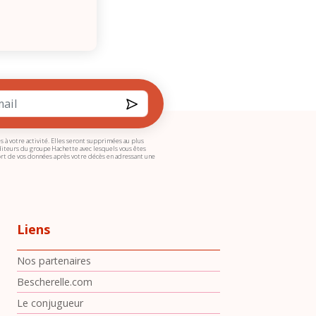
.
Valider
s à votre activité. Elles seront supprimées au plus
diteurs du groupe Hachette avec lesquels vous êtes
 sort de vos données après votre décès en adressant une
Liens
Nos partenaires
Bescherelle.com
Le conjugueur